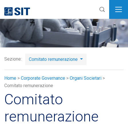
SIT
Sezione:
Comitato remunerazione
Home
>
Corporate Governance
>
Organi Societari
>
Comitato remunerazione
Comitato
remunerazione