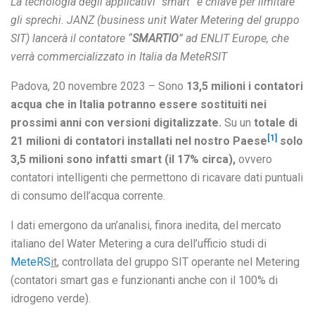
La tecnologia degli applicativi “smart” è chiave per limitare
gli sprechi. JANZ (business unit Water Metering del gruppo
SIT) lancerà il contatore “
SMARTIO
” ad ENLIT Europe, che
verrà commercializzato in Italia da MeteRSIT
Padova, 20 novembre 2023 – Sono
13,5 milioni i contatori
acqua che in Italia potranno essere sostituiti nei
prossimi anni con versioni digitalizzate.
Su un
totale di
[1]
21 milioni di contatori installati nel nostro Paese
solo
3,5 milioni sono infatti smart (il 17% circa),
ovvero
contatori intelligenti che permettono di ricavare dati puntuali
di consumo dell’acqua corrente.
I dati emergono da un’analisi, finora inedita, del mercato
italiano del Water Metering a cura dell’ufficio studi di
MeteRS
it
, controllata del gruppo SIT operante nel Metering
(contatori smart gas e funzionanti anche con il 100% di
idrogeno verde).