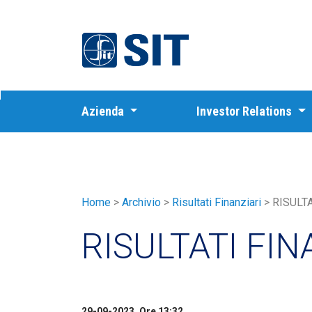
SIT
Azienda
Investor Relations
Home
>
Archivio
>
Risultati Finanziari
>
RISULT
RISULTATI FI
29-09-2023, Ore 13:32