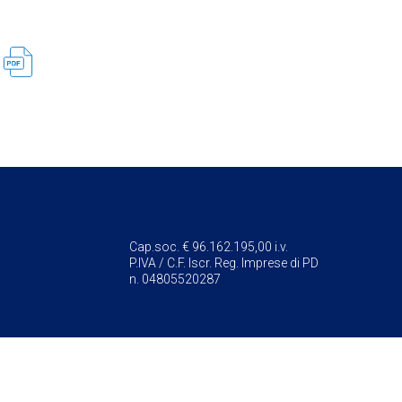
Cap.soc. € 96.162.195,00 i.v.
P.IVA / C.F. Iscr. Reg. Imprese di PD
n. 04805520287