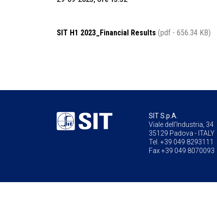
SIT H1 2023_Financial Results
(pdf - 656.34 KB)
SIT S.p.A.
Viale dell’Industria, 34
35129 Padova - ITALY
Tel. +39 049 8293111
Fax +39 049 8070093