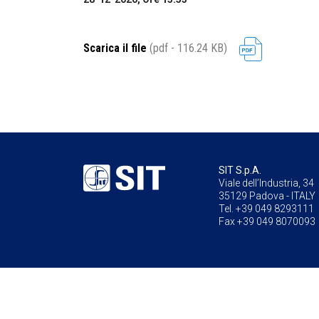
Scarica il file
(pdf - 116.24 KB)
SIT S.p.A.
Viale dell’Industria, 34
35129 Padova - ITALY
Tel. +39 049 8293111
Fax +39 049 8070093