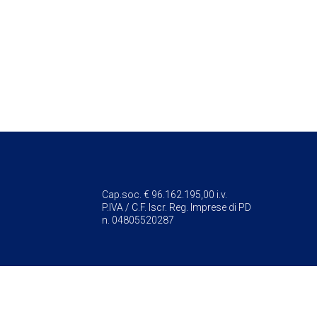
Cap.soc. € 96.162.195,00 i.v.
P.IVA / C.F. Iscr. Reg. Imprese di PD
n. 04805520287