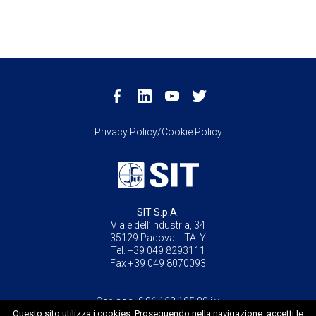
Privacy Policy/Cookie Policy
SIT S.p.A.
Viale dell’Industria, 34
35129 Padova - ITALY
Tel. +39 049 8293111
Fax +39 049 8070093
Cap.soc. € 96.162.195,00 i.v.
Questo sito utilizza i cookies. Proseguendo nella navigazione, accetti le
P.IVA / C.F. Iscr. Reg. Imprese di PD